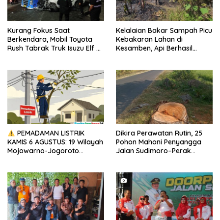
Kurang Fokus Saat
Kelalaian Bakar Sampah Picu
Berkendara, Mobil Toyota
Kebakaran Lahan di
Rush Tabrak Truk Isuzu Elf di
Kesamben, Api Berhasil
Jalan Raya Tambakrejo
Dipadamkan dalam 30 Menit
Jombang
PEMADAMAN LISTRIK
Dikira Perawatan Rutin, 25
KAMIS 6 AGUSTUS: 19 Wilayah
Pohon Mahoni Penyangga
Mojowarno-Jogoroto
Jalan Sudimoro–Perak
Terdampak, Cek Daftarnya!
“Diduga” Ditebang Tanpa
Izin