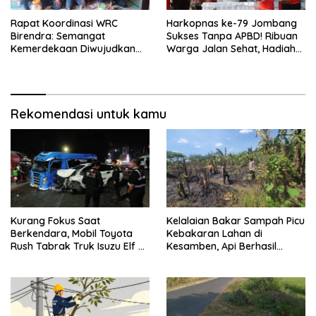
Rapat Koordinasi WRC
Harkopnas ke-79 Jombang
Birendra: Semangat
Sukses Tanpa APBD! Ribuan
Kemerdekaan Diwujudkan
Warga Jalan Sehat, Hadiah
Melalui Pengabdian Kepada
Utama 2 Paket Umroh
Masyarakat
Rekomendasi untuk kamu
Kurang Fokus Saat
Kelalaian Bakar Sampah Picu
Berkendara, Mobil Toyota
Kebakaran Lahan di
Rush Tabrak Truk Isuzu Elf di
Kesamben, Api Berhasil
Jalan Raya Tambakrejo
Dipadamkan dalam 30 Menit
Jombang