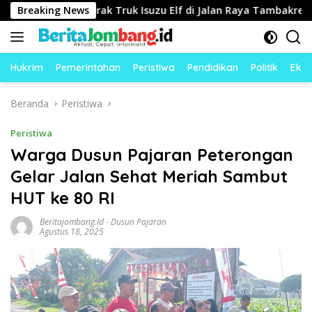
Langsung
a Rush Tabrak Truk Isuzu Elf di Jalan Raya Tambakrejo Jomban
Breaking News
ke
konten
Hukrim
Pemerintahan
Peristiwa
Pendidikan
Politik
Eko
Beranda
Peristiwa
Peristiwa
Warga Dusun Pajaran Peterongan
Gelar Jalan Sehat Meriah Sambut
HUT ke 80 RI
Beritajombang.id
-
Dusun Pajaran
Agustus 18, 2025