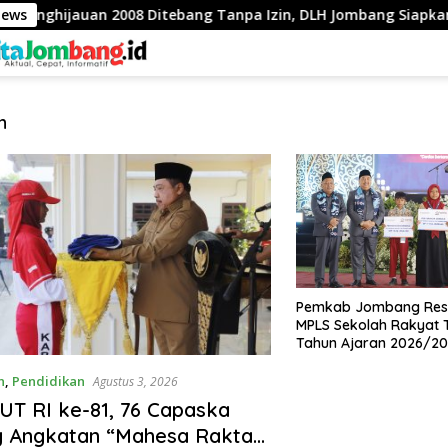
enghijauan 2008 Ditebang Tanpa Izin, DLH Jombang Siapkan 
News
n
Pemkab Jombang Res
MPLS Sekolah Rakyat T
Tahun Ajaran 2026/2
n
,
Pendidikan
Agustus 3, 2026
UT RI ke-81, 76 Capaska
 Angkatan “Mahesa Rakta