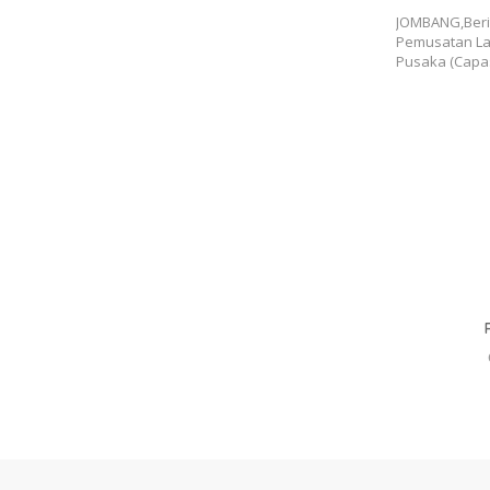
Garuda 
JOMBANG,Beri
Pemusata
Pemusatan La
Pusaka (Capa