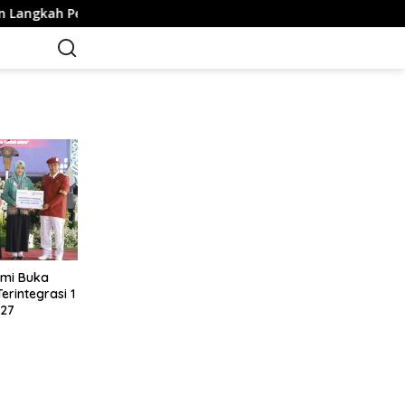
Langkah Penanganan
Kurang Fokus Saat Berkendara, Mob
mi Buka
erintegrasi 1
027