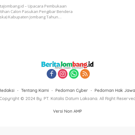
Yudha” Resmi Memulai
taJombang.id – Upacara Pembukaan
n Latihan
tihan Calon Pasukan Pengibar Bendera
ska) Kabupaten Jombang Tahun…
Redaksi
Tentang Kami
Pedoman Cyber
Pedoman Hak Jaw
Copyright © 2024 By. PT. Katalis Datum Laksana. All Right Reserve
Versi Non AMP