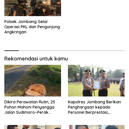
Polsek Jombang Gelar
Operasi PKL dan Pengunjung
Angkringan
Rekomendasi untuk kamu
Dikira Perawatan Rutin, 25
Kapolres Jombang Berikan
Pohon Mahoni Penyangga
Penghargaan kepada
Jalan Sudimoro–Perak
Personel Berprestasi,
“Diduga” Ditebang Tanpa
Tegaskan Komitmen Zero
Izin
Miras dan Kesiapan
Pengamanan Muktamar NU