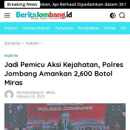
Langsung
an di Kesamben, Api Berhasil Dipadamkan dalam 30 Menit
Breaking News
ke
konten
Hukrim
Pemerintahan
Peristiwa
Pendidikan
Politik
Eko
Beranda
Hukrim
Hukrim
Jadi Pemicu Aksi Kejahatan, Polres
Jombang Amankan 2,600 Botol
Miras
Beritajombang.id
-
Miras
Februari 19, 2025