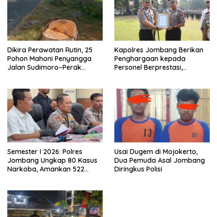
Dikira Perawatan Rutin, 25
Kapolres Jombang Berikan
Pohon Mahoni Penyangga
Penghargaan kepada
Jalan Sudimoro–Perak
Personel Berprestasi,
“Diduga” Ditebang Tanpa
Tegaskan Komitmen Zero
Izin
Miras dan Kesiapan
Pengamanan Muktamar NU
ke-35
Semester I 2026: Polres
Usai Dugem di Mojokerto,
Jombang Ungkap 80 Kasus
Dua Pemuda Asal Jombang
Narkoba, Amankan 522
Diringkus Polisi
Gram Sabu dan 73 Ribu Pil
Dobel L