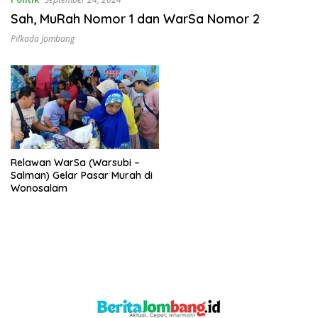
Sah, MuRah Nomor 1 dan WarSa Nomor 2
Pilkada Jombang
Relawan WarSa (Warsubi –
Salman) Gelar Pasar Murah di
Wonosalam